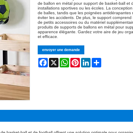
de ballon en métal pour support de basket-ball et d
installations sportives ou les écoles. La conception
de balles, tandis que les poignées antidérapantes 
éviter les accidents. De plus, le support compren
de petits accessoires ou du matériel supplémentai
produits de supports de ballons en métal pour suppor
apparence élégante. Gardez votre aire de jeu orga
et efficace.
envoyer une demande
Facebook
X
WhatsApp
Pinterest
LinkedIn
Share
e basket-ball et de football offrent une solution optimale pour organise