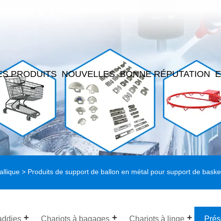
ES PRODUITS
NOUVELLES
BONNE RÉPUTATION
allique
> Produits de support de ballon en métal pour support de basket-
addies
Chariots à bagages
Chariots à linge
Prés