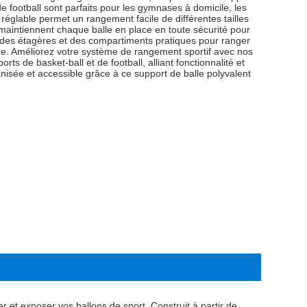
e football sont parfaits pour les gymnases à domicile, les
 réglable permet un rangement facile de différentes tailles
maintiennent chaque balle en place en toute sécurité pour
d des étagères et des compartiments pratiques pour ranger
re. Améliorez votre système de rangement sportif avec nos
ts de basket-ball et de football, alliant fonctionnalité et
nisée et accessible grâce à ce support de balle polyvalent
r et exposer vos ballons de sport. Construit à partir de